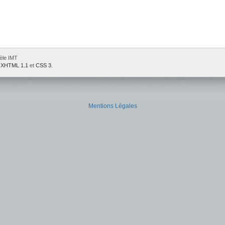
èle IMT
e
XHTML 1.1
et
CSS 3
.
Mentions Légales