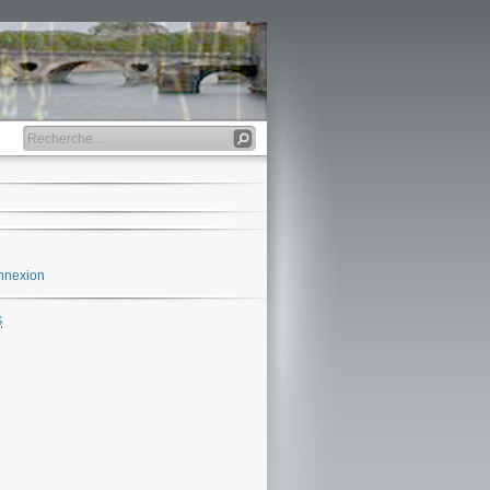
nnexion
S