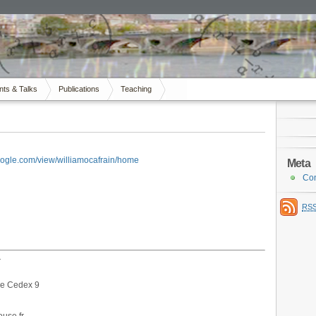
nts & Talks
Publications
Teaching
google.com/view/williamocafrain/home
Meta
Co
RS
r
se Cedex 9