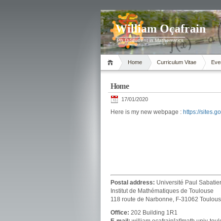
William Oçafrain
Ph.D Student in Mathematics
Home
Curriculum Vitae
Eve
Home
17/01/2020
Here is my new webpage :
https://sites.
Postal address:
Université Paul Sabatie
Institut de Mathématiques de Toulouse
118 route de Narbonne, F-31062 Toulou
Office:
202 Building 1R1