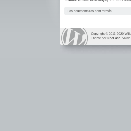
E-mail:
william.ocafrain[at]math.univ-toul
Les commentaires sont fermés.
Copyright © 2011-2020 Will
Theme par
NeoEase
. Valid