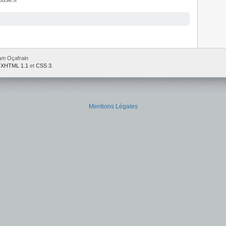
ouse.fr
iam Oçafrain
e
XHTML 1.1
et
CSS 3
.
Mentions Légales