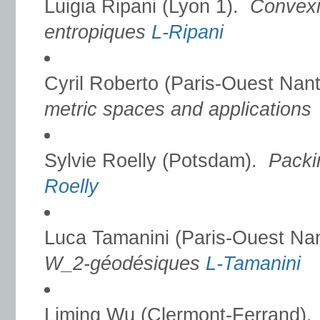
Luigia Ripani (Lyon 1).
Convexit
entropiques
L-Ripani
Cyril Roberto (Paris-Ouest Nan
metric spaces and applications
Sylvie Roelly (Potsdam).
Packi
Roelly
Luca Tamanini (Paris-Ouest Nan
W_2-géodésiques
L-Tamanini
Liming Wu (Clermont-Ferrand)