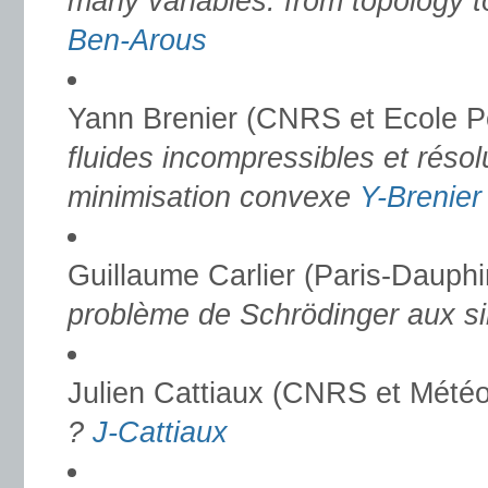
many variables: from topology t
Ben-Arous
Yann Brenier (CNRS et Ecole P
fluides incompressibles et réso
minimisation convexe
Y-Brenier
Guillaume Carlier (Paris-Dauph
problème de Schrödinger aux s
Julien Cattiaux (CNRS et Mété
?
J-Cattiaux