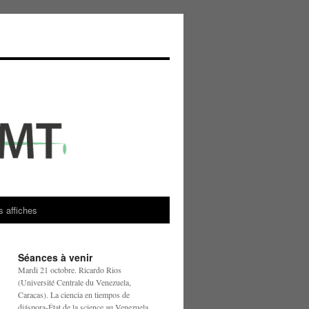
s affiches
Séances à venir
Mardi 21 octobre. Ricardo Rios
(Université Centrale du Venezuela,
Caracas). La ciencia en tiempos de
diáspora-État de la science au Venezuela