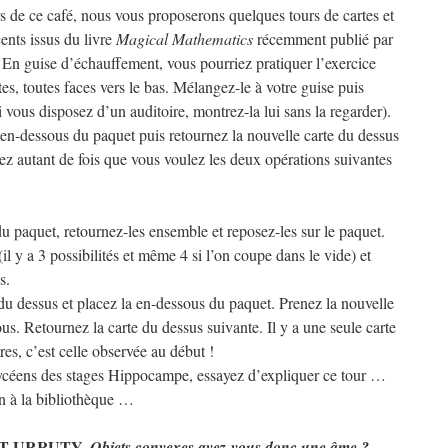
rs de ce café, nous vous proposerons quelques tours de cartes et
cents issus du livre
Magical Mathematics
récemment publié par
En guise d’échauffement, vous pourriez pratiquer l’exercice
es, toutes faces vers le bas. Mélangez-le à votre guise puis
i vous disposez d’un auditoire, montrez-la lui sans la regarder).
 en-dessous du paquet puis retournez la nouvelle carte du dessus
uez autant de fois que vous voulez les deux opérations suivantes
u paquet, retournez-les ensemble et reposez-les sur le paquet.
l y a 3 possibilités et même 4 si l’on coupe dans le vide) et
s.
e du dessus et placez la en-dessous du paquet. Prenez la nouvelle
us. Retournez la carte du dessus suivante. Il y a une seule carte
res, c’est celle observée au début !
lycéens des stages Hippocampe, essayez d’expliquer ce tour …
on à la bibliothèque …
ART-URRUTY,
Objets convexes avez-vous donc une âme ?