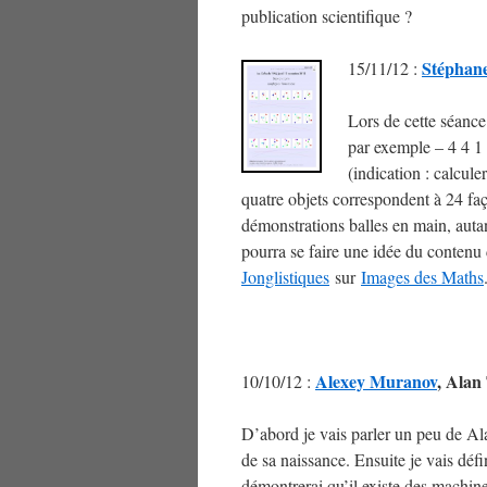
publication scientifique ?
Stéphan
15/11/12 :
Lors de cette séanc
par exemple – 4 4 1 
(indication : calcu
quatre objets correspondent à 24 fa
démonstrations balles en main, autan
pourra se faire une idée du contenu 
Jonglistiques
sur
Images des Maths
Alexey Muranov
, Alan
10/10/12 :
D’abord je vais parler un peu de Al
de sa naissance. Ensuite je vais défin
démontrerai qu’il existe des machine