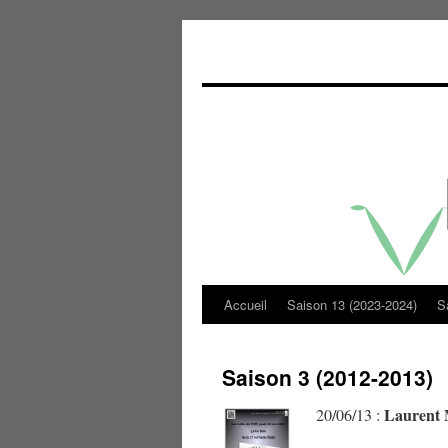
Accueil
Saison 13 (2023-2024)
S
Skip
to
Saison 3 (2012-2013)
content
Laurent 
20/06/13 :