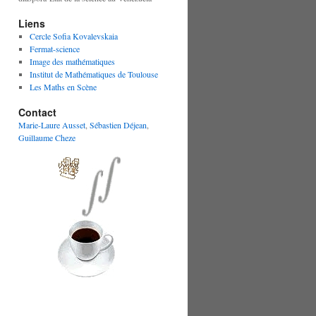
Liens
Cercle Sofia Kovalevskaia
Fermat-science
Image des mathématiques
Institut de Mathématiques de Toulouse
Les Maths en Scène
Contact
Marie-Laure Ausset
,
Sébastien Déjean
,
Guillaume Cheze